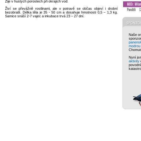
Žije v hustých porostech při okrajích vod.
Živí se převážně rostlinami, ale v potravě se občas objeví i drobní
bezobratlí. Délka těla je 35 - 50 cm a dosahuje hmotnosti 0,5 – 1,3 kg.
Samice snáší 2-7 vajec a inkubace trvá 23 – 27 dní.
Naše ord
sponzo
panens
modrou
Chomut
Nyní js
aktivity
povodní
katastr