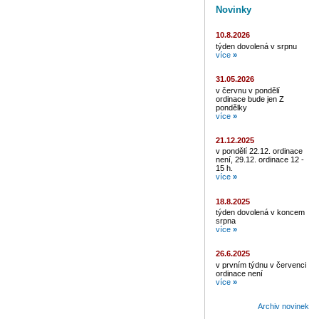
Novinky
10.8.2026
týden dovolená v srpnu
více
»
31.05.2026
v červnu v pondělí
ordinace bude jen Z
pondělky
více
»
21.12.2025
v pondělí 22.12. ordinace
není, 29.12. ordinace 12 -
15 h.
více
»
18.8.2025
týden dovolená v koncem
srpna
více
»
26.6.2025
v prvním týdnu v červenci
ordinace není
více
»
Archiv novinek