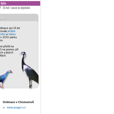
inace asi 15 let
rovala
jeřába
kého
a
slípku
v ZOO parku
ov.
me přešli na
či na pomoc při
ch a jiných
ofách.
Ordinace v Chomutově
www.aragyn.cz