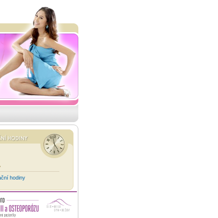
v
ační hodiny