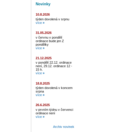
Novinky
10.8.2026
týden dovolená v srpnu
více
»
31.05.2026
v červnu v pondělí
ordinace bude jen Z
pondělky
více
»
21.12.2025
v pondělí 22.12. ordinace
není, 29.12. ordinace 12 -
15 h.
více
»
18.8.2025
týden dovolená v koncem
srpna
více
»
26.6.2025
v prvním týdnu v červenci
ordinace není
více
»
Archiv novinek