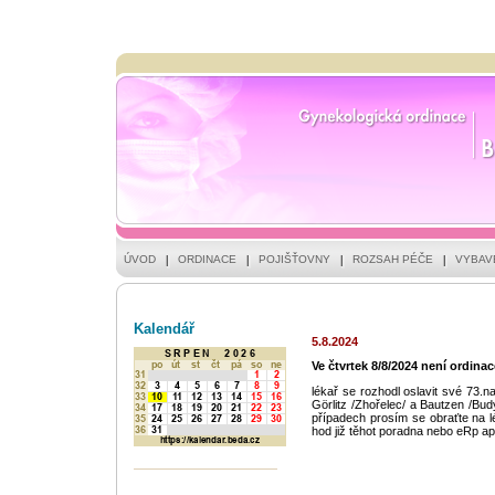
ÚVOD
ORDINACE
POJIŠŤOVNY
ROZSAH PÉČE
VYBAV
Kalendář
5.8.2024
Ve čtvrtek 8/8/2024 není ordinac
lékař se rozhodl oslavit své 73.na
Görlitz /Zhořelec/ a Bautzen /Budy
případech prosím se obraťte na l
hod již těhot poradna nebo eRp ap